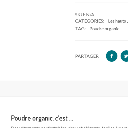
SKU:
N/A
CATEGORIES:
Les hauts
TAG:
Poudre organic
PARTAGER :
Poudre organic, c’est …
Des vêtements confortables, doux et élégants, faciles à porte