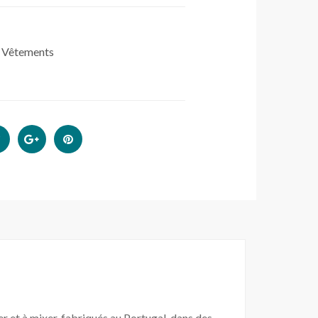
,
Vêtements
r et à mixer, fabriqués au Portugal, dans des