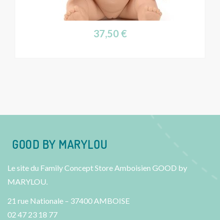
37,50
€
GOOD BY MARYLOU
Le site du Family Concept Store Amboisien GOOD by
MARYLOU.
21 rue Nationale – 37400 AMBOISE
02 47 23 18 77