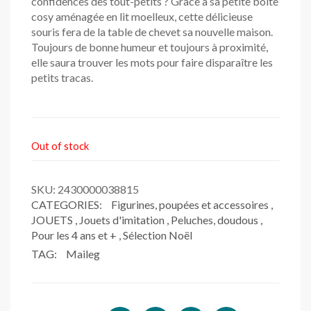
confidences des tout-petits ? Grâce à sa petite boite
cosy aménagée en lit moelleux, cette délicieuse
souris fera de la table de chevet sa nouvelle maison.
Toujours de bonne humeur et toujours à proximité,
elle saura trouver les mots pour faire disparaître les
petits tracas.
Out of stock
SKU:
2430000038815
CATEGORIES:
Figurines, poupées et accessoires
,
JOUETS
,
Jouets d'imitation
,
Peluches, doudous
,
Pour les 4 ans et +
,
Sélection Noël
TAG:
Maileg